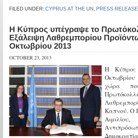
FILED UNDER:
CYPRUS AT THE UN
,
PRESS RELEAS
Η Κύπρος υπέγραψε το Πρωτόκολ
Εξάλειψη Λαθρεμπορίου Προϊόντ
Οκτωβρίου 2013
OCTOBER 23, 2013
Η Κύπρος
Οκτωβρίου 
χώρα πο
Πρωτόκολ
Λαθρεμπο
Καπνού
. Ο
Αιμιλί
Αντιπρόσω
Δημοκρατ